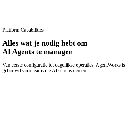
ROI
99.8%
Platform Capabilities
Uptime
Alles wat je nodig hebt om
AI Agents te managen
Van eerste configuratie tot dagelijkse operaties. AgentWorks is
gebouwd voor teams die AI serieus nemen.