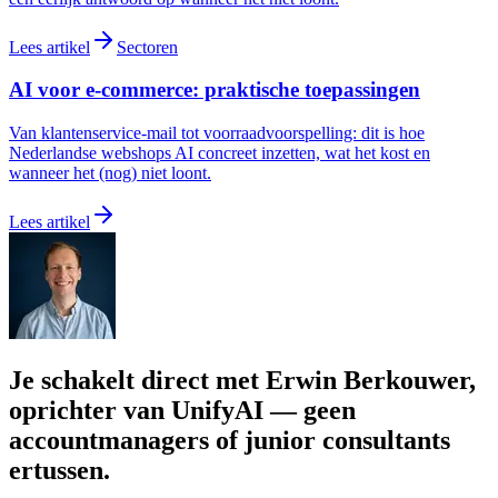
Lees artikel
Sectoren
AI voor e-commerce: praktische toepassingen
Van klantenservice-mail tot voorraadvoorspelling: dit is hoe
Nederlandse webshops AI concreet inzetten, wat het kost en
wanneer het (nog) niet loont.
Lees artikel
Je schakelt direct met Erwin Berkouwer,
oprichter van UnifyAI — geen
accountmanagers of junior consultants
ertussen.