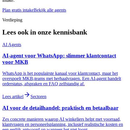
intake.
Plan gratis intake
Bekijk alle agents
Verdieping
Lees ook in onze kennisbank
AI Agents
AI-agent voor WhatsApp: slimmer klantcontact
voor MKB
WhatsApp is het populairste kanaal voor klantcontact, maar het
overspoelt MKB-teams met herhaalvragen. Een AI-agent handelt
orderstatus, afspraken en FAQ zelfstandig af.
Lees artikel
Sectoren
AI voor de detailhandel: praktisch en betaalbaar
Zes concrete manieren waarop AI winkeliers helpt met voorraad,
klantvragen en personeelsplanning, inclusief realistische kosten en
een eerlijk antwoord op wanneer het niet loont.