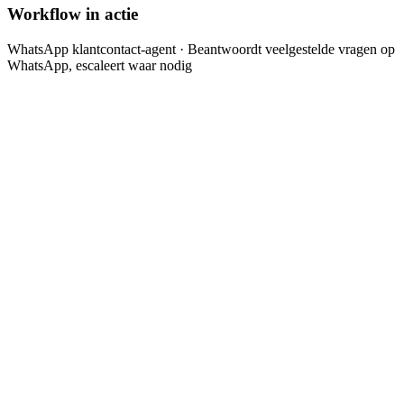
Workflow in actie
WhatsApp klantcontact-agent
· Beantwoordt veelgestelde vragen op
WhatsApp, escaleert waar nodig
Klant stuurt bericht via WhatsApp
api
Stap 1 van het geautomatiseerde proces.
Agent herkent intentie (vraag, klacht, bestelling, afspraak)
analysis
Stap 2 van het geautomatiseerde proces.