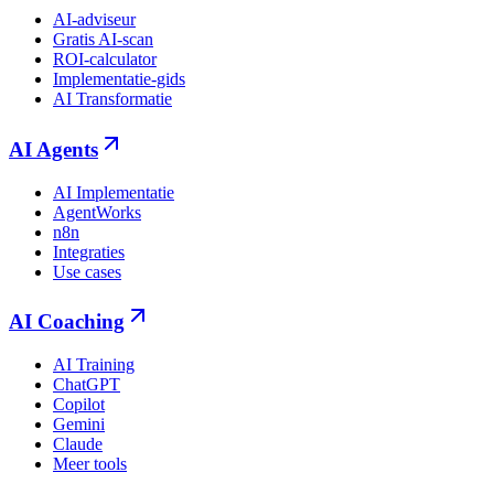
AI-adviseur
Gratis AI-scan
ROI-calculator
Implementatie-gids
AI Transformatie
AI Agents
AI Implementatie
AgentWorks
n8n
Integraties
Use cases
AI Coaching
AI Training
ChatGPT
Copilot
Gemini
Claude
Meer tools