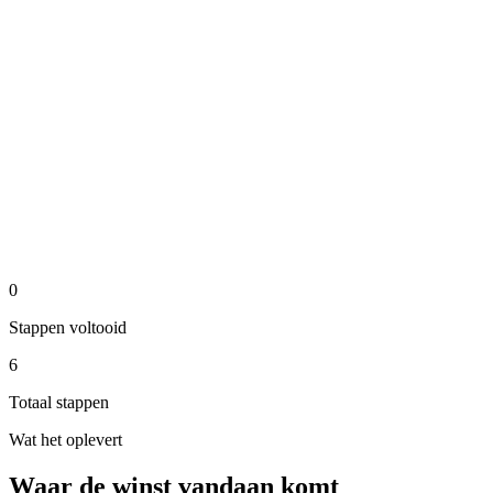
api
Stap 5 van het geautomatiseerde proces.
Medewerker rondt af en de conversatie wordt gelogd voor
rapportage
analysis
Stap 6 van het geautomatiseerde proces.
0
Stappen voltooid
6
Totaal stappen
Wat het oplevert
Waar de winst vandaan komt