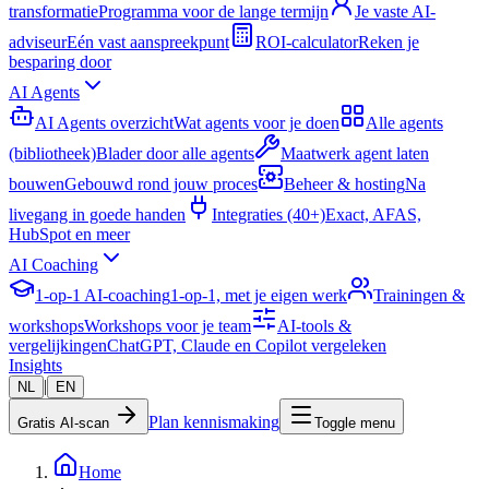
transformatie
Programma voor de lange termijn
Je vaste AI-
adviseur
Eén vast aanspreekpunt
ROI-calculator
Reken je
besparing door
AI Agents
AI Agents overzicht
Wat agents voor je doen
Alle agents
(bibliotheek)
Blader door alle agents
Maatwerk agent laten
bouwen
Gebouwd rond jouw proces
Beheer & hosting
Na
livegang in goede handen
Integraties (40+)
Exact, AFAS,
HubSpot en meer
AI Coaching
1-op-1 AI-coaching
1-op-1, met je eigen werk
Trainingen &
workshops
Workshops voor je team
AI-tools &
vergelijkingen
ChatGPT, Claude en Copilot vergeleken
Insights
|
NL
EN
Plan kennismaking
Gratis AI-scan
Toggle menu
Home