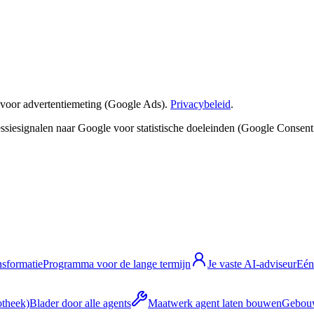
 voor advertentiemeting (Google Ads).
Privacybeleid
.
sessiesignalen naar Google voor statistische doeleinden (Google Consen
nsformatie
Programma voor de lange termijn
Je vaste AI-adviseur
Eén
otheek)
Blader door alle agents
Maatwerk agent laten bouwen
Gebouw