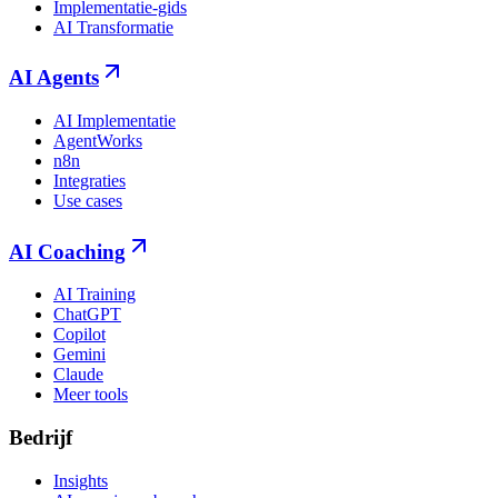
Implementatie-gids
AI Transformatie
AI Agents
AI Implementatie
AgentWorks
n8n
Integraties
Use cases
AI Coaching
AI Training
ChatGPT
Copilot
Gemini
Claude
Meer tools
Bedrijf
Insights