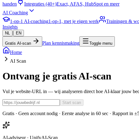
handen
Integraties (40+)
Exact, AFAS, HubSpot en meer
AI Coaching
1-op-1 AI-coaching
1-op-1, met je eigen werk
Trainingen & w
Insights
|
NL
EN
Plan kennismaking
Gratis AI-scan
Toggle menu
Home
AI Scan
Ontvang je gratis AI-scan
Vul je website-URL in — wij analyseren direct hoe AI-klaar jouw bedr
Start scan
Gratis · Geen account nodig · Eerste analyse in 60 sec · Rapport in ±
AI-adviseur · UnifyAI-Scan