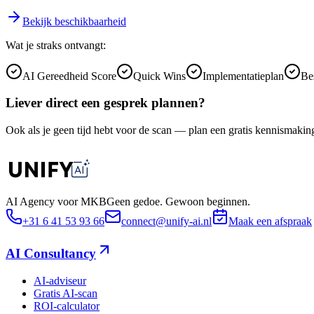
Bekijk beschikbaarheid
Wat je straks ontvangt:
AI Gereedheid Score
Quick Wins
Implementatieplan
Be
Liever direct een gesprek plannen?
Ook als je geen tijd hebt voor de scan — plan een gratis kennismakin
AI Agency voor MKB
Geen gedoe. Gewoon beginnen.
+31 6 41 53 93 66
connect@unify-ai.nl
Maak een afspraak
AI Consultancy
AI-adviseur
Gratis AI-scan
ROI-calculator