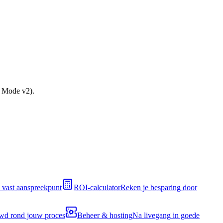
t Mode v2).
 vast aanspreekpunt
ROI-calculator
Reken je besparing door
d rond jouw proces
Beheer & hosting
Na livegang in goede