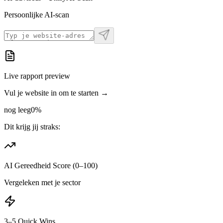
Persoonlijke AI-scan
Live rapport preview
Vul je website in om te starten →
nog leeg
0
%
Dit krijg jij straks:
AI Gereedheid Score (0–100)
Vergeleken met je sector
3–5 Quick Wins