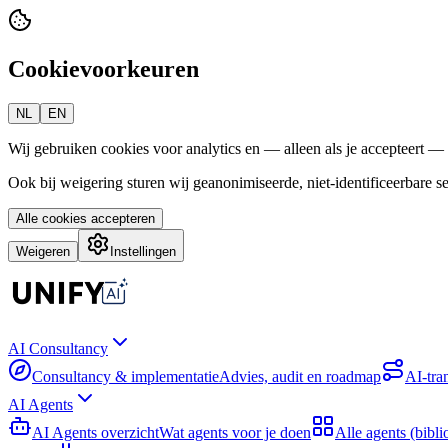
Cookievoorkeuren
NL
EN
Wij gebruiken cookies voor analytics en — alleen als je accepteert —
Ook bij weigering sturen wij geanonimiseerde, niet-identificeerbare 
Alle cookies accepteren
Weigeren
Instellingen
AI Consultancy
Consultancy & implementatie
Advies, audit en roadmap
AI-tra
AI Agents
AI Agents overzicht
Wat agents voor je doen
Alle agents (bibli