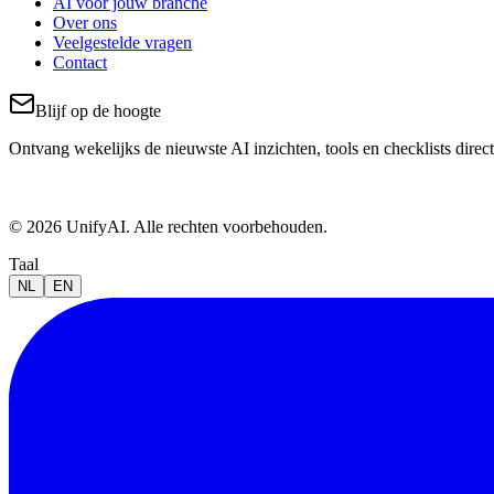
AI voor jouw branche
Over ons
Veelgestelde vragen
Contact
Blijf op de hoogte
Ontvang wekelijks de nieuwste AI inzichten, tools en checklists direct
© 2026 UnifyAI. Alle rechten voorbehouden.
Taal
NL
EN