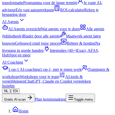
transformatie
Programma voor de lange termijn
Je vaste AI-
adviseur
Eén vast aanspreekpunt
ROI-calculator
Reken je
besparing door
AI Agents
AI Agents overzicht
Wat agents voor je doen
Alle agents
(bibliotheek)
Blader door alle agents
Maatwerk agent laten
bouwen
Gebouwd rond jouw proces
Beheer & hosting
Na
livegang in goede handen
Integraties (40+)
Exact, AFAS,
HubSpot en meer
AI Coaching
1-op-1 AI-coaching
1-op-1, met je eigen werk
Trainingen &
workshops
Workshops voor je team
AI-tools &
vergelijkingen
ChatGPT, Claude en Copilot vergeleken
Insights
|
NL
EN
Plan kennismaking
Gratis AI-scan
Toggle menu
Home