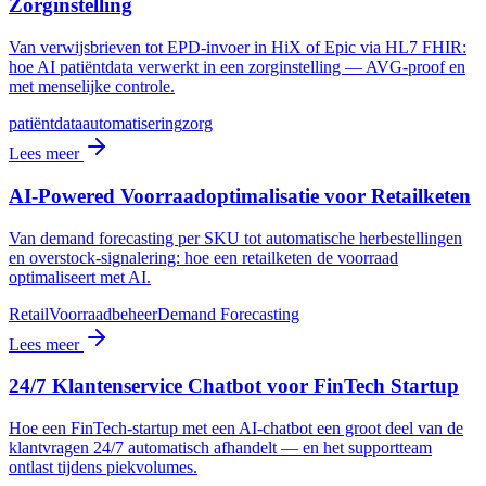
Zorginstelling
Van verwijsbrieven tot EPD-invoer in HiX of Epic via HL7 FHIR:
hoe AI patiëntdata verwerkt in een zorginstelling — AVG-proof en
met menselijke controle.
patiëntdata
automatisering
zorg
Lees meer
AI-Powered Voorraadoptimalisatie voor Retailketen
Van demand forecasting per SKU tot automatische herbestellingen
en overstock-signalering: hoe een retailketen de voorraad
optimaliseert met AI.
Retail
Voorraadbeheer
Demand Forecasting
Lees meer
24/7 Klantenservice Chatbot voor FinTech Startup
Hoe een FinTech-startup met een AI-chatbot een groot deel van de
klantvragen 24/7 automatisch afhandelt — en het supportteam
ontlast tijdens piekvolumes.