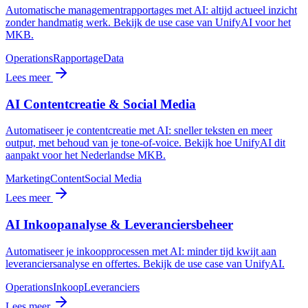
Automatische managementrapportages met AI: altijd actueel inzicht
zonder handmatig werk. Bekijk de use case van UnifyAI voor het
MKB.
Operations
Rapportage
Data
Lees meer
AI Contentcreatie & Social Media
Automatiseer je contentcreatie met AI: sneller teksten en meer
output, met behoud van je tone-of-voice. Bekijk hoe UnifyAI dit
aanpakt voor het Nederlandse MKB.
Marketing
Content
Social Media
Lees meer
AI Inkoopanalyse & Leveranciersbeheer
Automatiseer je inkoopprocessen met AI: minder tijd kwijt aan
leveranciersanalyse en offertes. Bekijk de use case van UnifyAI.
Operations
Inkoop
Leveranciers
Lees meer