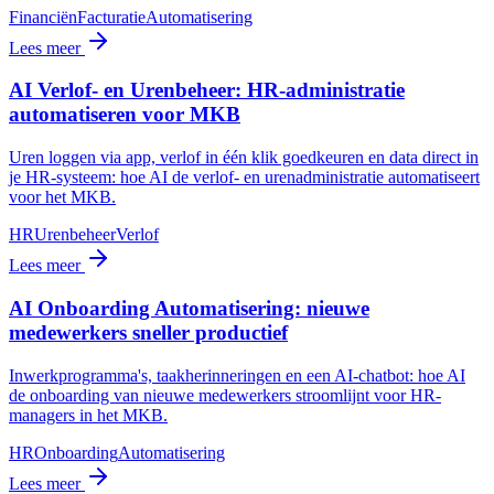
Financiën
Facturatie
Automatisering
Lees meer
AI Verlof- en Urenbeheer: HR-administratie
automatiseren voor MKB
Uren loggen via app, verlof in één klik goedkeuren en data direct in
je HR-systeem: hoe AI de verlof- en urenadministratie automatiseert
voor het MKB.
HR
Urenbeheer
Verlof
Lees meer
AI Onboarding Automatisering: nieuwe
medewerkers sneller productief
Inwerkprogramma's, taakherinneringen en een AI-chatbot: hoe AI
de onboarding van nieuwe medewerkers stroomlijnt voor HR-
managers in het MKB.
HR
Onboarding
Automatisering
Lees meer