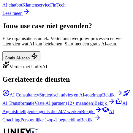
AI chatbot
Klantenservice
FinTech
Lees meer
Jouw use case niet gevonden?
Elke organisatie is uniek. Vertel ons over jouw processen en we
laten zien wat AI kan betekenen. Start met een gratis AI-scan.
Gratis AI-scan
Verder met UnifyAI
Gerelateerde diensten
AI Consultancy
Strategisch advies en AI-roadmap
Bekijk
AI Transformatie
Vaste AI partner (12+ maanden)
Bekijk
AI
Agents
Intelligente agents die 24/7 werken
Bekijk
AI
Coaching
Persoonlijke 1-op-1 begeleiding
Bekijk