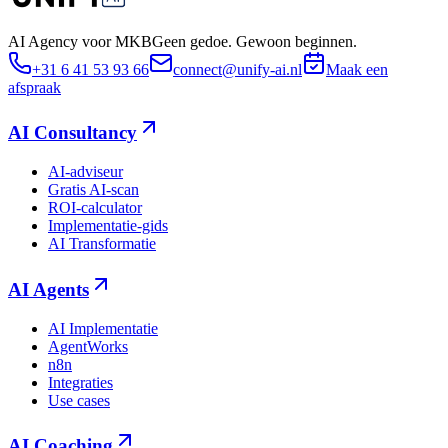
AI Agency voor MKB
Geen gedoe. Gewoon beginnen.
+31 6 41 53 93 66
connect@unify-ai.nl
Maak een
afspraak
AI Consultancy
AI-adviseur
Gratis AI-scan
ROI-calculator
Implementatie-gids
AI Transformatie
AI Agents
AI Implementatie
AgentWorks
n8n
Integraties
Use cases
AI Coaching