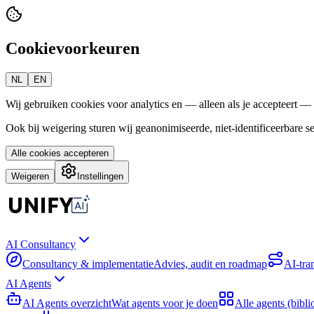
Cookievoorkeuren
NL
EN
Wij gebruiken cookies voor analytics en — alleen als je accepteert —
Ook bij weigering sturen wij geanonimiseerde, niet-identificeerbare 
Alle cookies accepteren
Weigeren
Instellingen
AI Consultancy
Consultancy & implementatie
Advies, audit en roadmap
AI-tra
AI Agents
AI Agents overzicht
Wat agents voor je doen
Alle agents (bibli