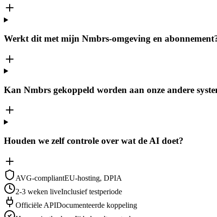
Werkt dit met mijn Nmbrs-omgeving en abonnement
Kan Nmbrs gekoppeld worden aan onze andere syst
Houden we zelf controle over wat de AI doet?
AVG-compliant
EU-hosting, DPIA
2-3 weken live
Inclusief testperiode
Officiële API
Documenteerde koppeling