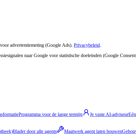
 voor advertentiemeting (Google Ads).
Privacybeleid
.
sessiesignalen naar Google voor statistische doeleinden (Google Consen
nsformatie
Programma voor de lange termijn
Je vaste AI-adviseur
Eén
otheek)
Blader door alle agents
Maatwerk agent laten bouwen
Gebouw