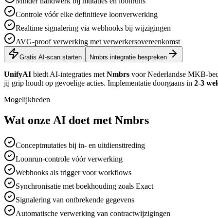
Minder handwerk bij mutaties en loonruns
Controle vóór elke definitieve loonverwerking
Realtime signalering via webhooks bij wijzigingen
AVG-proof verwerking met verwerkersovereenkomst
Gratis AI-scan starten
Nmbrs integratie bespreken
UnifyAI
biedt AI-integraties met
Nmbrs
voor Nederlandse MKB-bedri
jij grip houdt op gevoelige acties. Implementatie doorgaans in
2-3 we
Mogelijkheden
Wat onze AI doet met Nmbrs
Conceptmutaties bij in- en uitdiensttreding
Loonrun-controle vóór verwerking
Webhooks als trigger voor workflows
Synchronisatie met boekhouding zoals Exact
Signalering van ontbrekende gegevens
Automatische verwerking van contractwijzigingen