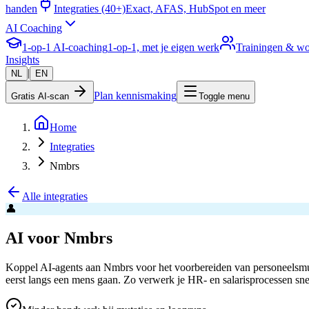
handen
Integraties (40+)
Exact, AFAS, HubSpot en meer
AI Coaching
1-op-1 AI-coaching
1-op-1, met je eigen werk
Trainingen & w
Insights
|
NL
EN
Plan kennismaking
Gratis AI-scan
Toggle menu
Home
Integraties
Nmbrs
Alle integraties
👤
AI voor Nmbrs
Koppel AI-agents aan Nmbrs voor het voorbereiden van personeelsmutat
eerst langs een mens gaan. Zo verwerk je HR- en salarisprocessen sn