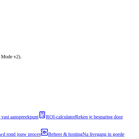
t Mode v2).
 vast aanspreekpunt
ROI-calculator
Reken je besparing door
d rond jouw proces
Beheer & hosting
Na livegang in goede