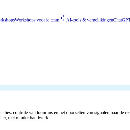
orkshops
Workshops voor je team
AI-tools & vergelijkingen
ChatGPT,
ies, controle van loonruns en het doorzetten van signalen naar de rest 
eller, met minder handwerk.