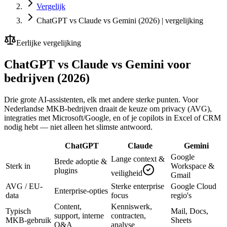
Vergelijk
ChatGPT vs Claude vs Gemini (2026) | vergelijking
Eerlijke vergelijking
ChatGPT vs Claude vs Gemini voor
bedrijven (2026)
Drie grote AI-assistenten, elk met andere sterke punten. Voor
Nederlandse MKB-bedrijven draait de keuze om privacy (AVG),
integraties met Microsoft/Google, en of je copilots in Excel of CRM
nodig hebt — niet alleen het slimste antwoord.
ChatGPT
Claude
Gemini
Google
Lange context &
Brede adoptie &
Sterk in
Workspace &
plugins
veiligheid
Gmail
AVG / EU-
Sterke enterprise
Google Cloud
Enterprise-opties
data
focus
regio's
Content,
Kenniswerk,
Typisch
Mail, Docs,
support, interne
contracten,
MKB-gebruik
Sheets
Q&A
analyse