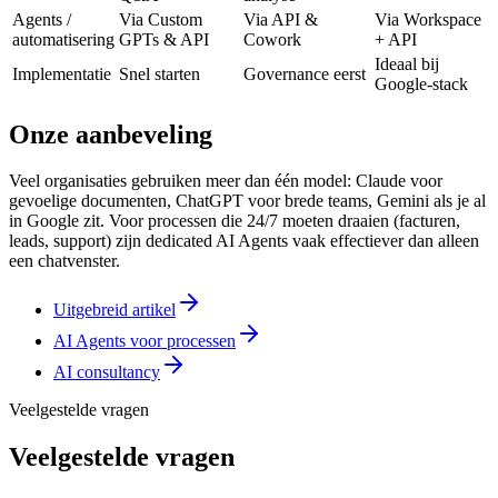
Agents /
Via Custom
Via API &
Via Workspace
automatisering
GPTs & API
Cowork
+ API
Ideaal bij
Implementatie
Snel starten
Governance eerst
Google-stack
Onze aanbeveling
Veel organisaties gebruiken meer dan één model: Claude voor
gevoelige documenten, ChatGPT voor brede teams, Gemini als je al
in Google zit. Voor processen die 24/7 moeten draaien (facturen,
leads, support) zijn dedicated AI Agents vaak effectiever dan alleen
een chatvenster.
Uitgebreid artikel
AI Agents voor processen
AI consultancy
Veelgestelde vragen
Veelgestelde
vragen