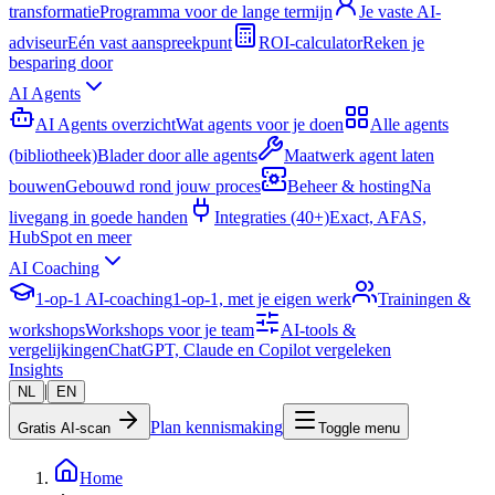
transformatie
Programma voor de lange termijn
Je vaste AI-
adviseur
Eén vast aanspreekpunt
ROI-calculator
Reken je
besparing door
AI Agents
AI Agents overzicht
Wat agents voor je doen
Alle agents
(bibliotheek)
Blader door alle agents
Maatwerk agent laten
bouwen
Gebouwd rond jouw proces
Beheer & hosting
Na
livegang in goede handen
Integraties (40+)
Exact, AFAS,
HubSpot en meer
AI Coaching
1-op-1 AI-coaching
1-op-1, met je eigen werk
Trainingen &
workshops
Workshops voor je team
AI-tools &
vergelijkingen
ChatGPT, Claude en Copilot vergeleken
Insights
|
NL
EN
Plan kennismaking
Gratis AI-scan
Toggle menu
Home