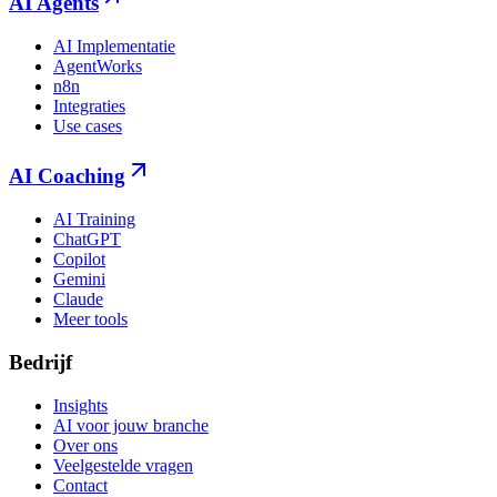
AI Agents
AI Implementatie
AgentWorks
n8n
Integraties
Use cases
AI Coaching
AI Training
ChatGPT
Copilot
Gemini
Claude
Meer tools
Bedrijf
Insights
AI voor jouw branche
Over ons
Veelgestelde vragen
Contact