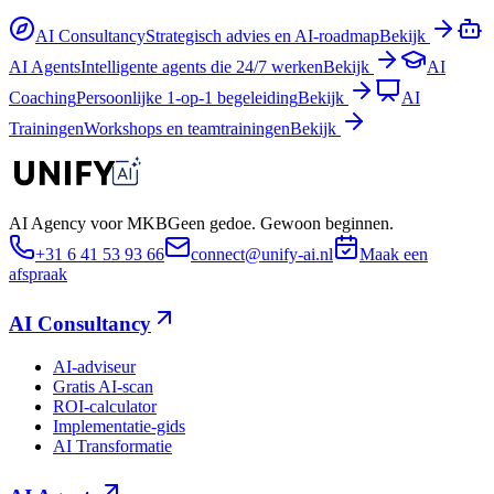
AI Consultancy
Strategisch advies en AI-roadmap
Bekijk
AI Agents
Intelligente agents die 24/7 werken
Bekijk
AI
Coaching
Persoonlijke 1-op-1 begeleiding
Bekijk
AI
Trainingen
Workshops en teamtrainingen
Bekijk
AI Agency voor MKB
Geen gedoe. Gewoon beginnen.
+31 6 41 53 93 66
connect@unify-ai.nl
Maak een
afspraak
AI Consultancy
AI-adviseur
Gratis AI-scan
ROI-calculator
Implementatie-gids
AI Transformatie