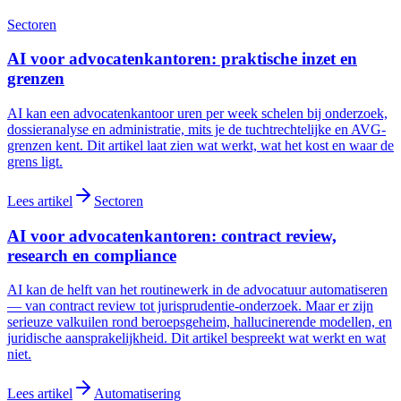
Sectoren
AI voor advocatenkantoren: praktische inzet en
grenzen
AI kan een advocatenkantoor uren per week schelen bij onderzoek,
dossieranalyse en administratie, mits je de tuchtrechtelijke en AVG-
grenzen kent. Dit artikel laat zien wat werkt, wat het kost en waar de
grens ligt.
Lees artikel
Sectoren
AI voor advocatenkantoren: contract review,
research en compliance
AI kan de helft van het routinewerk in de advocatuur automatiseren
— van contract review tot jurisprudentie-onderzoek. Maar er zijn
serieuze valkuilen rond beroepsgeheim, hallucinerende modellen, en
juridische aansprakelijkheid. Dit artikel bespreekt wat werkt en wat
niet.
Lees artikel
Automatisering