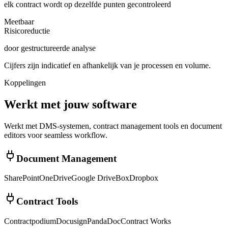
elk contract wordt op dezelfde punten gecontroleerd
Meetbaar
Risicoreductie
door gestructureerde analyse
Cijfers zijn indicatief en afhankelijk van je processen en volume.
Koppelingen
Werkt met jouw software
Werkt met DMS-systemen, contract management tools en document
editors voor seamless workflow.
Document Management
SharePoint
OneDrive
Google Drive
Box
Dropbox
Contract Tools
Contractpodium
Docusign
PandaDoc
Contract Works