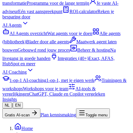
transformatie
Programma voor de lange termijn
Je vaste AI-
adviseur
Eén vast aanspreekpunt
ROI-calculator
Reken je
besparing door
AI Agents
AI Agents overzicht
Wat agents voor je doen
Alle agents
(bibliotheek)
Blader door alle agents
Maatwerk agent laten
bouwen
Gebouwd rond jouw proces
Beheer & hosting
Na
livegang in goede handen
Integraties (40+)
Exact, AFAS,
HubSpot en meer
AI Coaching
1-op-1 AI-coaching
1-op-1, met je eigen werk
Trainingen &
workshops
Workshops voor je team
AI-tools &
vergelijkingen
ChatGPT, Claude en Copilot vergeleken
Insights
|
NL
EN
Plan kennismaking
Gratis AI-scan
Toggle menu
Home