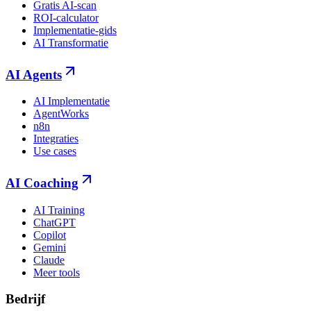
Gratis AI-scan
ROI-calculator
Implementatie-gids
AI Transformatie
AI Agents
AI Implementatie
AgentWorks
n8n
Integraties
Use cases
AI Coaching
AI Training
ChatGPT
Copilot
Gemini
Claude
Meer tools
Bedrijf