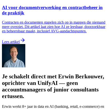
AI voor documentverwerking en contractbeheer in
de praktijk
Contracten en documenten stapelen zich op in mappen die niemand
meer overziet. Dit artikel laat zien hoe AI ze leesbaar, doorzoekbaar
en beheersbaar maakt, inclusief AVG-aandachtspunten.
Lees artikel
Je schakelt direct met Erwin Berkouwer,
oprichter van UnifyAI — geen
accountmanagers of junior consultants
ertussen.
Erwin werkt 8+ jaar in data en AI (banking, retail, e-commerce) en