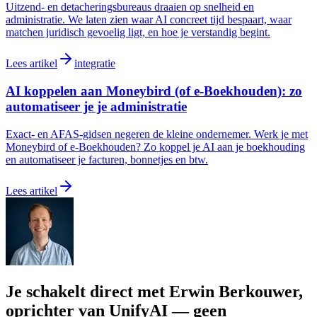
Uitzend- en detacheringsbureaus draaien op snelheid en
administratie. We laten zien waar AI concreet tijd bespaart, waar
matchen juridisch gevoelig ligt, en hoe je verstandig begint.
Lees artikel
integratie
AI koppelen aan Moneybird (of e-Boekhouden): zo
automatiseer je je administratie
Exact- en AFAS-gidsen negeren de kleine ondernemer. Werk je met
Moneybird of e-Boekhouden? Zo koppel je AI aan je boekhouding
en automatiseer je facturen, bonnetjes en btw.
Lees artikel
Je schakelt direct met Erwin Berkouwer,
oprichter van UnifyAI — geen