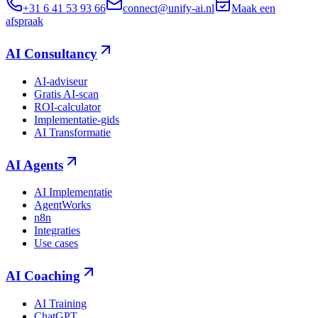
+31 6 41 53 93 66
connect@unify-ai.nl
Maak een
afspraak
AI Consultancy
AI-adviseur
Gratis AI-scan
ROI-calculator
Implementatie-gids
AI Transformatie
AI Agents
AI Implementatie
AgentWorks
n8n
Integraties
Use cases
AI Coaching
AI Training
ChatGPT