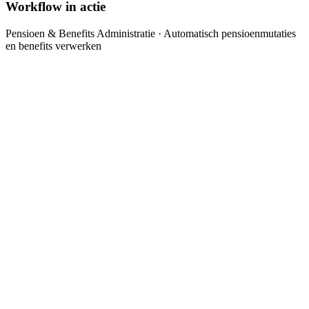
Workflow in actie
Pensioen & Benefits Administratie
· Automatisch pensioenmutaties
en benefits verwerken
HR-wijziging detecteren
api
Wijziging in HR-systeem detecteren
Mutatie valideren
analysis
Mutatie controleren op volledigheid