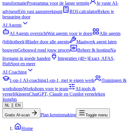
transformatie
Programma voor de lange termijn
Je vaste AI-
adviseur
Eén vast aanspreekpunt
ROI-calculator
Reken je
besparing door
AI Agents
AI Agents overzicht
Wat agents voor je doen
Alle agents
(bibliotheek)
Blader door alle agents
Maatwerk agent laten
bouwen
Gebouwd rond jouw proces
Beheer & hosting
Na
livegang in goede handen
Integraties (40+)
Exact, AFAS,
HubSpot en meer
AI Coaching
1-op-1 AI-coaching
1-op-1, met je eigen werk
Trainingen &
workshops
Workshops voor je team
AI-tools &
vergelijkingen
ChatGPT, Claude en Copilot vergeleken
Insights
|
NL
EN
Plan kennismaking
Gratis AI-scan
Toggle menu
Home