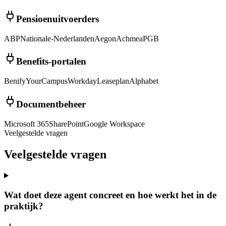
Pensioenuitvoerders
ABP
Nationale-Nederlanden
Aegon
Achmea
PGB
Benefits-portalen
Benify
YourCampus
Workday
Leaseplan
Alphabet
Documentbeheer
Microsoft 365
SharePoint
Google Workspace
Veelgestelde vragen
Veelgestelde
vragen
Wat doet deze agent concreet en hoe werkt het in de
praktijk?