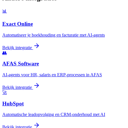
📊
Exact Online
Automatiseer je boekhouding en facturatie met AI-agents
Bekijk integratie
👥
AFAS Software
AI-agents voor HR, salaris en ERP-processen in AFAS
Bekijk integratie
🚀
HubSpot
Automatische leadopvolging en CRM-onderhoud met AI
Bekijk integratie