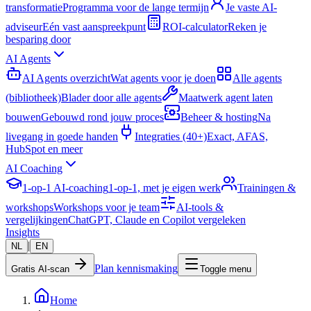
transformatie
Programma voor de lange termijn
Je vaste AI-
adviseur
Eén vast aanspreekpunt
ROI-calculator
Reken je
besparing door
AI Agents
AI Agents overzicht
Wat agents voor je doen
Alle agents
(bibliotheek)
Blader door alle agents
Maatwerk agent laten
bouwen
Gebouwd rond jouw proces
Beheer & hosting
Na
livegang in goede handen
Integraties (40+)
Exact, AFAS,
HubSpot en meer
AI Coaching
1-op-1 AI-coaching
1-op-1, met je eigen werk
Trainingen &
workshops
Workshops voor je team
AI-tools &
vergelijkingen
ChatGPT, Claude en Copilot vergeleken
Insights
|
NL
EN
Plan kennismaking
Gratis AI-scan
Toggle menu
Home