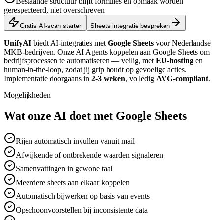
Bestaande structuur blijft formules en opmaak worden
gerespecteerd, niet overschreven
Gratis AI-scan starten
Sheets integratie bespreken
UnifyAI
biedt AI-integraties met
Google Sheets
voor Nederlandse
MKB-bedrijven. Onze AI Agents koppelen aan Google Sheets om
bedrijfsprocessen te automatiseren — veilig, met
EU-hosting
en
human-in-the-loop, zodat jij grip houdt op gevoelige acties.
Implementatie doorgaans in
2-3 weken
, volledig
AVG-compliant
.
Mogelijkheden
Wat onze AI doet met Google Sheets
Rijen automatisch invullen vanuit mail
Afwijkende of ontbrekende waarden signaleren
Samenvattingen in gewone taal
Meerdere sheets aan elkaar koppelen
Automatisch bijwerken op basis van events
Opschoonvoorstellen bij inconsistente data