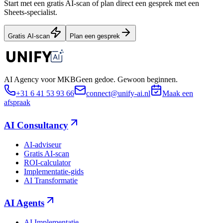
Start met een gratis AI-scan of plan direct een gesprek met een
Sheets-specialist.
Gratis AI-scan
Plan een gesprek
AI Agency voor MKB
Geen gedoe. Gewoon beginnen.
+31 6 41 53 93 66
connect@unify-ai.nl
Maak een
afspraak
AI Consultancy
AI-adviseur
Gratis AI-scan
ROI-calculator
Implementatie-gids
AI Transformatie
AI Agents
AI Implementatie