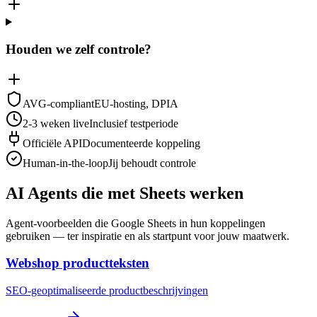
Houden we zelf controle?
AVG-compliant
EU-hosting, DPIA
2-3 weken live
Inclusief testperiode
Officiële API
Documenteerde koppeling
Human-in-the-loop
Jij behoudt controle
AI Agents die met Sheets werken
Agent-voorbeelden die Google Sheets in hun koppelingen
gebruiken — ter inspiratie en als startpunt voor jouw maatwerk.
Webshop productteksten
SEO-geoptimaliseerde productbeschrijvingen