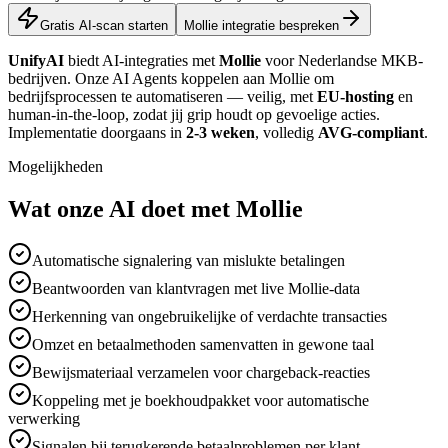
Gratis AI-scan starten
Mollie integratie bespreken
UnifyAI
biedt AI-integraties met
Mollie
voor Nederlandse MKB-
bedrijven. Onze AI Agents koppelen aan Mollie om
bedrijfsprocessen te automatiseren — veilig, met
EU-hosting
en
human-in-the-loop, zodat jij grip houdt op gevoelige acties.
Implementatie doorgaans in
2-3 weken
, volledig
AVG-compliant
.
Mogelijkheden
Wat onze AI doet met Mollie
Automatische signalering van mislukte betalingen
Beantwoorden van klantvragen met live Mollie-data
Herkenning van ongebruikelijke of verdachte transacties
Omzet en betaalmethoden samenvatten in gewone taal
Bewijsmateriaal verzamelen voor chargeback-reacties
Koppeling met je boekhoudpakket voor automatische
verwerking
Signalen bij terugkerende betaalproblemen per klant