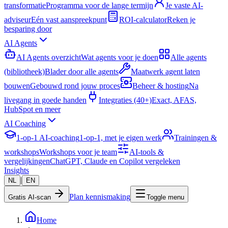
transformatie
Programma voor de lange termijn
Je vaste AI-
adviseur
Eén vast aanspreekpunt
ROI-calculator
Reken je
besparing door
AI Agents
AI Agents overzicht
Wat agents voor je doen
Alle agents
(bibliotheek)
Blader door alle agents
Maatwerk agent laten
bouwen
Gebouwd rond jouw proces
Beheer & hosting
Na
livegang in goede handen
Integraties (40+)
Exact, AFAS,
HubSpot en meer
AI Coaching
1-op-1 AI-coaching
1-op-1, met je eigen werk
Trainingen &
workshops
Workshops voor je team
AI-tools &
vergelijkingen
ChatGPT, Claude en Copilot vergeleken
Insights
|
NL
EN
Plan kennismaking
Gratis AI-scan
Toggle menu
Home