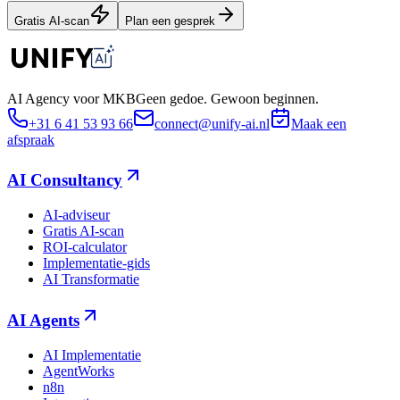
Gratis AI-scan
Plan een gesprek
AI Agency voor MKB
Geen gedoe. Gewoon beginnen.
+31 6 41 53 93 66
connect@unify-ai.nl
Maak een
afspraak
AI Consultancy
AI-adviseur
Gratis AI-scan
ROI-calculator
Implementatie-gids
AI Transformatie
AI Agents
AI Implementatie
AgentWorks
n8n