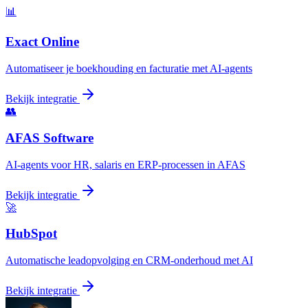
📊
Exact Online
Automatiseer je boekhouding en facturatie met AI-agents
Bekijk integratie
👥
AFAS Software
AI-agents voor HR, salaris en ERP-processen in AFAS
Bekijk integratie
🚀
HubSpot
Automatische leadopvolging en CRM-onderhoud met AI
Bekijk integratie