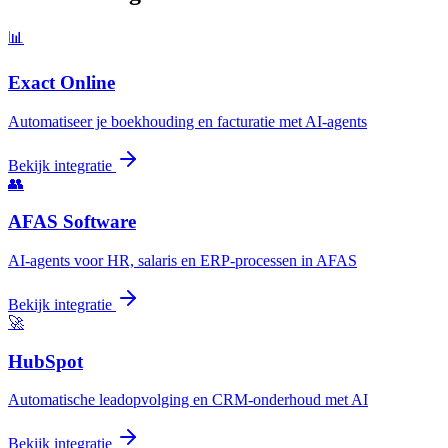
📊
Exact Online
Automatiseer je boekhouding en facturatie met AI-agents
Bekijk integratie
👥
AFAS Software
AI-agents voor HR, salaris en ERP-processen in AFAS
Bekijk integratie
🚀
HubSpot
Automatische leadopvolging en CRM-onderhoud met AI
Bekijk integratie