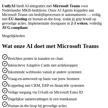
UnifyAI
biedt AI-integraties met
Microsoft Teams
voor
Nederlandse MKB-bedrijven. Onze AI Agents koppelen aan
Microsoft Teams om bedrijfsprocessen te automatiseren — veilig,
met
EU-hosting
en human-in-the-loop, zodat jij grip houdt op
gevoelige acties. Implementatie doorgaans in
2-3 weken
, volledig
AVG-compliant
.
Mogelijkheden
Wat onze AI doet met Microsoft Teams
Berichten posten in kanalen en chats
Interactieve Adaptive Cards met actieknoppen
Inkomende webhooks vanuit je andere systemen
Vraag-en-antwoord op basis van jouw bronnen
Koppeling met CRM, ERP en financiële systemen
Veilige toegang via OAuth en Microsoft Entra ID
Dagelijkse samenvattingen in een teamkanaal
Human-in-the-loop bij gevoelige acties