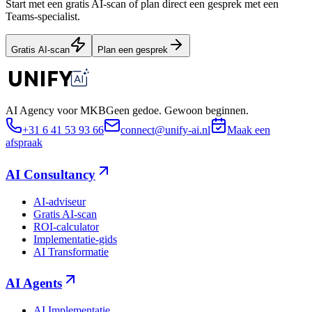
Start met een gratis AI-scan of plan direct een gesprek met een
Teams-specialist.
Gratis AI-scan
Plan een gesprek
AI Agency voor MKB
Geen gedoe. Gewoon beginnen.
+31 6 41 53 93 66
connect@unify-ai.nl
Maak een
afspraak
AI Consultancy
AI-adviseur
Gratis AI-scan
ROI-calculator
Implementatie-gids
AI Transformatie
AI Agents
AI Implementatie