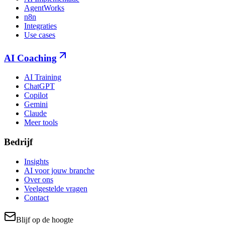
AgentWorks
n8n
Integraties
Use cases
AI Coaching
AI Training
ChatGPT
Copilot
Gemini
Claude
Meer tools
Bedrijf
Insights
AI voor jouw branche
Over ons
Veelgestelde vragen
Contact
Blijf op de hoogte