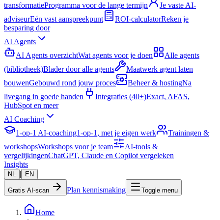
transformatie
Programma voor de lange termijn
Je vaste AI-
adviseur
Eén vast aanspreekpunt
ROI-calculator
Reken je
besparing door
AI Agents
AI Agents overzicht
Wat agents voor je doen
Alle agents
(bibliotheek)
Blader door alle agents
Maatwerk agent laten
bouwen
Gebouwd rond jouw proces
Beheer & hosting
Na
livegang in goede handen
Integraties (40+)
Exact, AFAS,
HubSpot en meer
AI Coaching
1-op-1 AI-coaching
1-op-1, met je eigen werk
Trainingen &
workshops
Workshops voor je team
AI-tools &
vergelijkingen
ChatGPT, Claude en Copilot vergeleken
Insights
|
NL
EN
Plan kennismaking
Gratis AI-scan
Toggle menu
Home